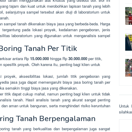
bor tanah menggunakan alat khusus yang disebut bor. Bor ini
 yang tajam dan kuat untuk merobohkan lapisan tanah yang lebih
l, selanjutnya sampel tersebut akan diuji di laboratorium untuk
tanah.
lan sampel tanah dikenakan biaya jasa yang berbeda-beda. Harga
asi tergantung pada lokasi proyek, kedalaman pengeboran, jenis
silitas laboratorium yang digunakan untuk menganalisis sampel
Boring Tanah Per Titik
berkisar antara Rp
15.000.000
hingga Rp
30.000.000
per titik,
spesifik proyek. Oleh karena itu, penting bagi klien untuk
asi proyek, aksesibilitas lokasi, jumlah titik pengeboran yang
yedia jasa juga dapat memengaruhi biaya jasa boring tanah per
maka semakin tinggi biaya jasa yang dikenakan.
r titik dapat cukup mahal, namun penting bagi klien untuk tidak
nalisis tanah. Hasil analisis tanah yang akurat sangat penting
 dan aman untuk bangunan, serta menghindari risiko keruntuhan
Untuk 
sіlаhkа
oring Tanah Berpengalaman
 boring tanah yang berkualitas dan berpengalaman juga sangat