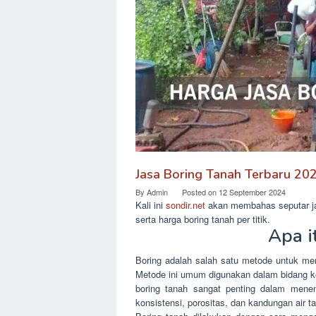
Jasa Boring Tanah Terbaru 20
By
Admin
Posted on
12 September 2024
Kali ini
sondir.net
akan membahas seputar jas
serta harga boring tanah per titik.
Apa i
Boring adalah salah satu metode untuk men
Metode ini umum digunakan dalam bidang ko
boring tanah sangat penting dalam menent
konsistensi, porositas, dan kandungan air t