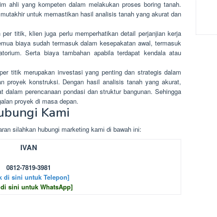
 tim ahli yang kompeten dalam melakukan proses boring tanah.
 mutakhir untuk memastikan hasil analisis tanah yang akurat dan
r titik, klien juga perlu memperhatikan detail perjanjian kerja
 semua biaya sudah termasuk dalam kesepakatan awal, termasuk
oratorium. Serta biaya tambahan apabila terdapat kendala atau
per titik merupakan investasi yang penting dan strategis dalam
 proyek konstruksi. Dengan hasil analisis tanah yang akurat,
at dalam perencanaan pondasi dan struktur bangunan. Sehingga
galan proyek di masa depan.
ubungi Kami
rаn sіlаhkаn hubungі mаrkеtіng kаmі dі bаwаh іnі:
IVAN
0812-7819-3981
k di sini untuk Telepon]
 di sini untuk WhatsApp]