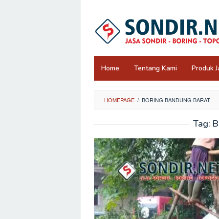
Skip
to
content
Home
Tentang Kami
Produk J
HOMEPAGE
/
BORING BANDUNG BARAT
Tag:
B