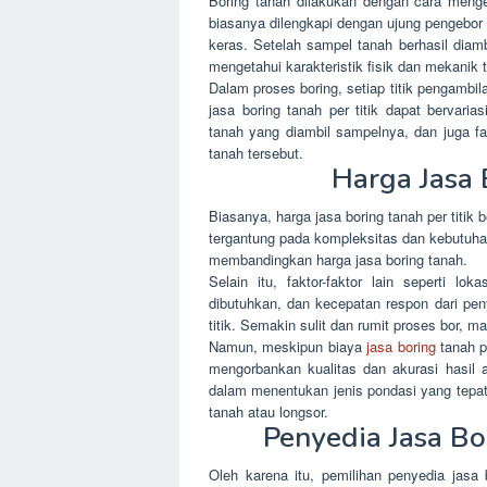
Boring tanah dilakukan dengan cara menge
biasanya dilengkapi dengan ujung pengebor
keras. Setelah sampel tanah berhasil diambi
mengetahui karakteristik fisik dan mekanik 
Dalam proses boring, setiap titik pengambi
jasa boring tanah per titik dapat bervari
tanah yang diambil sampelnya, dan juga fa
tanah tersebut.
Harga Jasa 
Biasanya, harga jasa boring tanah per titik 
tergantung pada kompleksitas dan kebutuhan 
membandingkan harga jasa boring tanah.
Selain itu, faktor-faktor lain seperti lok
dibutuhkan, dan kecepatan respon dari pen
titik. Semakin sulit dan rumit proses bor, 
Namun, meskipun biaya
jasa boring
tanah pe
mengorbankan kualitas dan akurasi hasil a
dalam menentukan jenis pondasi yang tepat
tanah atau longsor.
Penyedia Jasa B
Oleh karena itu, pemilihan penyedia jasa