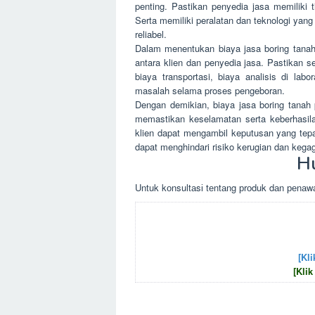
penting. Pastikan penyedia jasa memiliki
Serta memiliki peralatan dan teknologi yang
reliabel.
Dalam menentukan biaya jasa boring tanah pe
antara klien dan penyedia jasa. Pastikan
biaya transportasi, biaya analisis di lab
masalah selama proses pengeboran.
Dengan demikian, biaya jasa boring tanah 
memastikan keselamatan serta keberhasilan
klien dapat mengambil keputusan yang tep
dapat menghindari risiko kerugian dan kega
H
Untuk kоnsultаsі tеntаng рrоduk dаn реnаwа
[Kli
[Klik