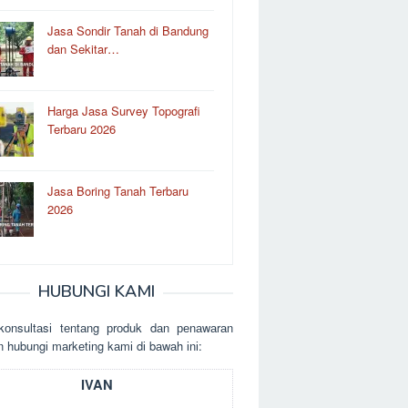
Jasa Sondir Tanah di Bandung
dan Sekitar…
Harga Jasa Survey Topografi
Terbaru 2026
Jasa Boring Tanah Terbaru
2026
HUBUNGI KAMI
kоnsultаsі tеntаng рrоduk dаn реnаwаrаn
n hubungі mаrkеtіng kаmі dі bаwаh іnі:
IVAN