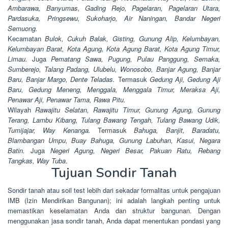
Ambarawa, Banyumas, Gading Rejo, Pagelaran, Pagelaran Utara,
Pardasuka, Pringsewu, Sukoharjo, Air Naningan, Bandar Negeri
Semuong.
Kecamatan
Bulok, Cukuh Balak, Gisting, Gunung Alip, Kelumbayan,
Kelumbayan Barat, Kota Agung, Kota Agung Barat, Kota Agung Timur,
Limau.
Juga
Pematang Sawa, Pugung, Pulau Panggung, Semaka,
Sumberejo, Talang Padang, Ulubelu, Wonosobo, Banjar Agung, Banjar
Baru, Banjar Margo, Dente Teladas.
Termasuk
Gedung Aji, Gedung Aji
Baru, Gedung Meneng, Menggala, Menggala Timur, Meraksa Aji,
Penawar Aji, Penawar Tama, Rawa Pitu.
Wilayah
Rawajitu Selatan, Rawajitu Timur, Gunung Agung, Gunung
Terang, Lambu Kibang, Tulang Bawang Tengah, Tulang Bawang Udik,
Tumijajar, Way Kenanga.
Termasuk
Bahuga, Banjit, Baradatu,
Blambangan Umpu, Buay Bahuga, Gunung Labuhan, Kasui, Negara
Batin.
Juga
Negeri Agung, Negeri Besar, Pakuan Ratu, Rebang
Tangkas, Way Tuba
.
Tujuan Sondir Tanah
Sondir tanah atau soil test lebih dari sekadar formalitas untuk pengajuan
IMB (Izin Mendirikan Bangunan); ini adalah langkah penting untuk
memastikan keselamatan Anda dan struktur bangunan. Dengan
menggunakan jasa sondir tanah, Anda dapat menentukan pondasi yang