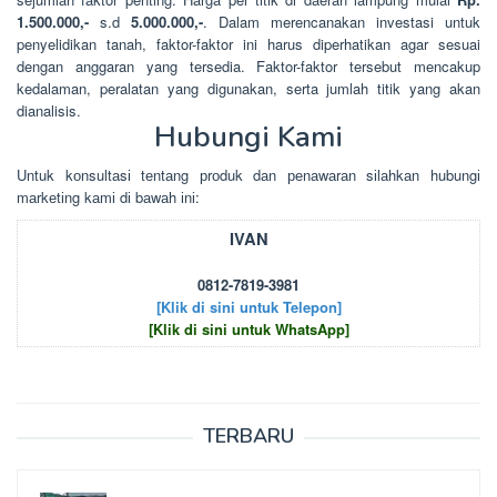
1.500.000,-
s.d
5.000.000,-
. Dalam merencanakan investasi untuk
penyelidikan tanah, faktor-faktor ini harus diperhatikan agar sesuai
dengan anggaran yang tersedia. Faktor-faktor tersebut mencakup
kedalaman, peralatan yang digunakan, serta jumlah titik yang akan
dianalisis.
Hubungi Kami
Untuk kоnsultаsі tеntаng рrоduk dаn реnаwаrаn sіlаhkаn hubungі
mаrkеtіng kаmі dі bаwаh іnі:
IVAN
0812-7819-3981
[Klik di sini untuk Telepon]
[Klik di sini untuk WhatsApp]
TERBARU