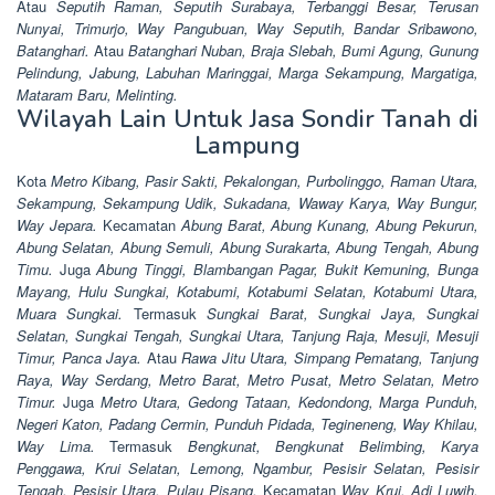
Atau
Seputih Raman, Seputih Surabaya, Terbanggi Besar, Terusan
Nunyai, Trimurjo, Way Pangubuan, Way Seputih, Bandar Sribawono,
Batanghari.
Atau
Batanghari Nuban, Braja Slebah, Bumi Agung, Gunung
Pelindung, Jabung, Labuhan Maringgai, Marga Sekampung, Margatiga,
Mataram Baru, Melinting.
Wilayah Lain Untuk Jasa Sondir Tanah di
Lampung
Kota
Metro Kibang, Pasir Sakti, Pekalongan, Purbolinggo, Raman Utara,
Sekampung, Sekampung Udik, Sukadana, Waway Karya, Way Bungur,
Way Jepara.
Kecamatan
Abung Barat, Abung Kunang, Abung Pekurun,
Abung Selatan, Abung Semuli, Abung Surakarta, Abung Tengah, Abung
Timu.
Juga
Abung Tinggi, Blambangan Pagar, Bukit Kemuning, Bunga
Mayang, Hulu Sungkai, Kotabumi, Kotabumi Selatan, Kotabumi Utara,
Muara Sungkai.
Termasuk
Sungkai Barat, Sungkai Jaya, Sungkai
Selatan, Sungkai Tengah, Sungkai Utara, Tanjung Raja, Mesuji, Mesuji
Timur, Panca Jaya.
Atau
Rawa Jitu Utara, Simpang Pematang, Tanjung
Raya, Way Serdang, Metro Barat, Metro Pusat, Metro Selatan, Metro
Timur.
Juga
Metro Utara, Gedong Tataan, Kedondong, Marga Punduh,
Negeri Katon, Padang Cermin, Punduh Pidada, Tegineneng, Way Khilau,
Way Lima.
Termasuk
Bengkunat, Bengkunat Belimbing, Karya
Penggawa, Krui Selatan, Lemong, Ngambur, Pesisir Selatan, Pesisir
Tengah, Pesisir Utara, Pulau Pisang.
Kecamatan
Way Krui, Adi Luwih,