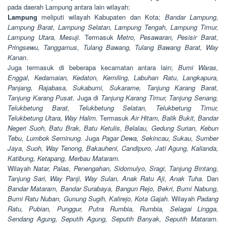
pada daerah Lampung antara lain wilayah:
Lampung
meliputi wilayah Kabupaten dan Kota;
Bandar Lampung,
Lampung Barat, Lampung Selatan, Lampung Tengah, Lampung Timur,
Lampung Utara, Mesuji.
Termasuk
Metro, Pesawaran, Pesisir Barat,
Pringsewu, Tanggamus, Tulang Bawang, Tulang Bawang Barat, Way
Kanan
.
Juga termasuk di beberapa kecamatan antara lain;
Bumi Waras,
Enggal, Kedamaian, Kedaton, Kemiling, Labuhan Ratu, Langkapura,
Panjang, Rajabasa, Sukabumi, Sukarame, Tanjung Karang Barat,
Tanjung Karang Pusat.
Juga di
Tanjung Karang Timur, Tanjung Senang,
Telukbetung Barat, Telukbetung Selatan, Telukbetung Timur,
Telukbetung Utara, Way Halim.
Termasuk
Air Hitam, Balik Bukit, Bandar
Negeri Suoh, Batu Brak, Batu Ketulis, Belalau, Gedung Surian, Kebun
Tebu, Lumbok Seminung.
Juga
Pagar Dewa, Sekincau, Sukau, Sumber
Jaya, Suoh, Way Tenong, Bakauheni, Candipuro, Jati Agung, Kalianda,
Katibung, Ketapang, Merbau Mataram.
Wilayah
Natar, Palas, Penengahan, Sidomulyo, Sragi, Tanjung Bintang,
Tanjung Sari, Way Panji, Way Sulan, Anak Ratu Aji, Anak Tuha.
Dan
Bandar Mataram, Bandar Surabaya, Bangun Rejo, Bekri, Bumi Nabung,
Bumi Ratu Nuban, Gunung Sugih, Kalirejo, Kota Gajah.
Wilayah
Padang
Ratu, Pubian, Punggur, Putra Rumbia, Rumbia, Selagai Lingga,
Sendang Agung, Seputih Agung, Seputih Banyak, Seputih Mataram.