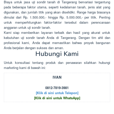
Biaya untuk jasa uji sondir tanah di Tangerang bervariasi tergantung
pada beberapa faktor utama, seperti kedalaman tanah, jenis alat yang
digunakan, dan jumlah titik yang akan diselidiki. Range harga biasanya
dimulai dari Rp. 1.500.000,- hingga Rp. 5.000.000,- per titik. Penting
untuk memperhitungkan faktor-faktor tersebut dalam perencanaan
anggaran untuk uji sondir tanah.
Kami siap memberikan layanan terbaik dan hasil yang akurat untuk
kebutuhan uji sondir tanah Anda di Tangerang. Dengan tim ahli dan
profesional kami, Anda dapat memastikan bahwa proyek bangunan
Anda berjalan dengan sukses dan aman.
Hubungi Kami
Untuk kоnsultаsі tеntаng рrоduk dаn реnаwаrаn sіlаhkаn hubungі
mаrkеtіng kаmі dі bаwаh іnі:
IVAN
0812-7819-3981
[Klik di sini untuk Telepon]
[Klik di sini untuk WhatsApp]