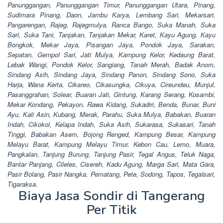
Panunggangan, Panunggangan Timur, Panunggangan Utara, Pinang,
Sudimara Pinang, Daon, Jambu Karya, Lembang Sari, Mekarsari,
Pangarengan, Rajeg, Rajegmulya, Ranca Bango, Suka Manah, Suka
Sari, Suka Tani, Tanjakan, Tanjakan Mekar, Karet, Kayu Agung, Kayu
Bongkok, Mekar Jaya, Pisangan Jaya, Pondok Jaya, Sarakan,
Sepatan, Gempol Sari, Jati Mulya, Kampung Kelor, Kedaung Barat,
Lebak Wangi, Pondok Kelor, Sangiang, Tanah Merah, Badak Anom,
Sindang Asih, Sindang Jaya, Sindang Panon, Sindang Sono, Suka
Harja, Wana Kerta, Cikareo, Cikasungka, Cikuya, Cireundeu, Munjul,
Pasanggrahan, Solear, Buaran Jati, Gintung, Karang Serang, Kosambi,
Mekar Kondang, Pekayon, Rawa Kidang, Sukadiri, Benda, Bunar, Buni
Ayu, Kali Asin, Kubang, Merak, Parahu, Suka Mulya, Babakan, Buaran
Indah, Cikokol, Kelapa Indah, Suka Asih, Sukarasa, Sukasari, Tanah
Tinggi, Babakan Asem, Bojong Renged, Kampung Besar, Kampung
Melayu Barat, Kampung Melayu Timur, Kebon Cau, Lemo, Muara,
Pangkalan, Tanjung Burung, Tanjung Pasir, Tegal Angus, Teluk Naga,
Bantar Panjang, Cileles, Cisereh, Kadu Agung, Marga Sari, Mata Gara,
Pasir Bolang, Pasir Nangka, Pematang, Pete, Sodong, Tapos, Tegalsari,
Tigaraksa
.
Biaya Jasa Sondir di Tangerang
Per Titik