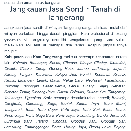
sesuai dan aman untuk bangunan.
Jangkauan Jasa Sondir Tanah di
Tangerang
Jangkauan jasa sondir di wilayah Tangerang sangatlah luas, mulai dari
wilayah perkotaan hingga daerah pinggiran. Para profesional di bidang
geoteknik di Tangerang memiliki pengalaman yang luas dalam
melakukan soil test di berbagai tipe tanah. Adapun jangkauannya
meliputi:
Kabupaten
dan
Kota Tangerang
meliputi beberapa kecamatan antara
lain;
Balaraja, Batuceper, Benda, Cibodas, Cikupa, Ciledug, Cipondoh,
Cisauk, Cisoka, Curug, Gunung Kaler, Jambe, Jatiuwung, Jayanti,
Karang Tengah, Karawaci, Kelapa Dua, Kemiri, Kosambi, Kresek,
Kronjo, Larangan, Legok, Mauk, Mekar Baru, Neglasari, Pagedangan,
Pakuhaji, Panongan, Pasar Kemis, Periuk, Pinang, Rajeg, Sepatan,
Sepatan Timur, Sindang Jaya, Solear, Sukadiri, Sukamulya, Tangerang,
Teluknaga, Tigaraksa
. Serta beberapa desa/kelurahan seperti;
Balaraja,
Cangkudu, Gembong, Saga, Sentul, Sentul Jaya, Suka Murni,
Talagasari, Tobat, Batu Ceper, Batu Jaya, Batu Sari, Kebon Besar,
Poris Gaga, Poris Gaga Baru, Poris Jaya, Belendung, Benda, Jurumudi,
Jurumudi Baru, Pajang, Cibodas, Cibodas Baru, Cibodas Sari,
Jatiuwung, Panunggangan Barat, Uwung Jaya, Bitung Jaya, Bojong,