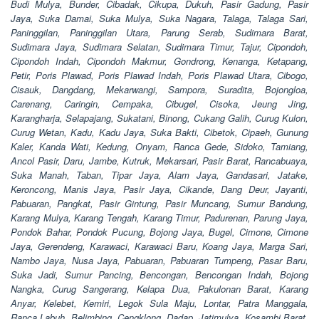
Budi Mulya, Bunder, Cibadak, Cikupa, Dukuh, Pasir Gadung, Pasir
Jaya, Suka Damai, Suka Mulya, Suka Nagara, Talaga, Talaga Sari,
Paninggilan, Paninggilan Utara, Parung Serab, Sudimara Barat,
Sudimara Jaya, Sudimara Selatan, Sudimara Timur, Tajur, Cipondoh,
Cipondoh Indah, Cipondoh Makmur, Gondrong, Kenanga, Ketapang,
Petir, Poris Plawad, Poris Plawad Indah, Poris Plawad Utara, Cibogo,
Cisauk, Dangdang, Mekarwangi, Sampora, Suradita, Bojongloa,
Carenang, Caringin, Cempaka, Cibugel, Cisoka, Jeung Jing,
Karangharja, Selapajang, Sukatani, Binong, Cukang Galih, Curug Kulon,
Curug Wetan, Kadu, Kadu Jaya, Suka Bakti, Cibetok, Cipaeh, Gunung
Kaler, Kanda Wati, Kedung, Onyam, Ranca Gede, Sidoko, Tamiang,
Ancol Pasir, Daru, Jambe, Kutruk, Mekarsari, Pasir Barat, Rancabuaya,
Suka Manah, Taban, Tipar Jaya, Alam Jaya, Gandasari, Jatake,
Keroncong, Manis Jaya, Pasir Jaya, Cikande, Dang Deur, Jayanti,
Pabuaran, Pangkat, Pasir Gintung, Pasir Muncang, Sumur Bandung,
Karang Mulya, Karang Tengah, Karang Timur, Padurenan, Parung Jaya,
Pondok Bahar, Pondok Pucung, Bojong Jaya, Bugel, Cimone, Cimone
Jaya, Gerendeng, Karawaci, Karawaci Baru, Koang Jaya, Marga Sari,
Nambo Jaya, Nusa Jaya, Pabuaran, Pabuaran Tumpeng, Pasar Baru,
Suka Jadi, Sumur Pancing, Bencongan, Bencongan Indah, Bojong
Nangka, Curug Sangerang, Kelapa Dua, Pakulonan Barat, Karang
Anyar, Kelebet, Kemiri, Legok Sula Maju, Lontar, Patra Manggala,
Ranca Labuh, Belimbing, Cengklong, Dadap, Jatimulya, Kosambi Barat,