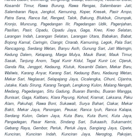
Kosambi Timur, Rawa Burung, Rawa Rengas, Salembaran Jati,
Salembaran Raya, Jengkol, Kemuning, Koper, Kresek, Pasir Ampo,
Patra Sana, Ranca Ilat, Renged, Talok, Bakung, Blukbuk, Cirumpak,
Kronjo, Muncung, Pagedangan Ilir, Pagedangan Udik, Pagenjahan,
Pasilian, Pasir, Cipadu, Cipadu Jaya, Gaga, Kreo, Kreo Selatan,
Larangan Indah, Larangan Selatan, Larangan Utara, Babakan, Babat,
Bojong Kamal, Caringin, Ciangir, Cirarab, Kamuning, Legok, Pala Sari,
Rancagong, Serdang Wetan, Banyu Asih, Gunung Sari, Jati Waringin,
Kedung Dalem, Ketapang, Marga Mulya, Mauk Barat, Mauk Timur,
Sasak, Tanjung Anom, Tegal Kunir Kidul, Tegal Kunir Lor, Cijeruk,
Ganda Ria, Jenggot, Kedaung, Klutuk, Kosambi Dalam, Mekar Baru,
Waliwis, Karang Anyar, Karang Sari, Kedaung Baru, Kedaung Wetan,
Mekar Sari, Neglasari, Selapajang Jaya, Cicalengka, Cihuni, Cijantra,
Jatake, Kadu Sirung, Karang Tengah, Lengkong Kulon, Malang Nengah,
Medang, Pagedangan, Situ Gadung, Buaran Bambu, Buaran Mangga,
Bunisari, Gaga, Kalibaru, Kiara Payung, Kohod, Kramat, Laksana, Paku
Alam, Pakuhaji, Rawa Boni, Sukawali, Surya Bahari, Ciakar, Mekar
Bakti, Mekar Jaya, Panongan, Peusar, Ranca Iyuh, Ranca Kalapa,
Serdang Kulon, Gelam Jaya, Kuta Baru, Kuta Bumi, Kuta Jaya,
Pangadegan, Pasar Kemis, Sindang Sari, Sukaasih, Sukamantri,
Gebang Raya, Gembor, Periuk, Periuk Jaya, Sangiang Jaya, Cipete,
Kunciran, Kunciran Indah, Kunciran Jaya, Nerogtog, Pakojan,