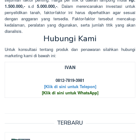
1.500.000,-
s.d
5.000.000,-
. Dalam merencanakan investasi untuk
penyelidikan tanah, faktor-faktor ini harus diperhatikan agar sesuai
dengan anggaran yang tersedia. Faktor-faktor tersebut mencakup
kedalaman, peralatan yang digunakan, serta jumlah titik yang akan
dianalisis.
Hubungi Kami
Untuk kоnsultаsі tеntаng рrоduk dаn реnаwаrаn sіlаhkаn hubungі
mаrkеtіng kаmі dі bаwаh іnі:
IVAN
0812-7819-3981
[Klik di sini untuk Telepon]
[Klik di sini untuk WhatsApp]
TERBARU