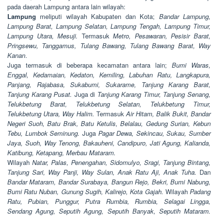
pada daerah Lampung antara lain wilayah:
Lampung
meliputi wilayah Kabupaten dan Kota;
Bandar Lampung,
Lampung Barat, Lampung Selatan, Lampung Tengah, Lampung Timur,
Lampung Utara, Mesuji.
Termasuk
Metro, Pesawaran, Pesisir Barat,
Pringsewu, Tanggamus, Tulang Bawang, Tulang Bawang Barat, Way
Kanan
.
Juga termasuk di beberapa kecamatan antara lain;
Bumi Waras,
Enggal, Kedamaian, Kedaton, Kemiling, Labuhan Ratu, Langkapura,
Panjang, Rajabasa, Sukabumi, Sukarame, Tanjung Karang Barat,
Tanjung Karang Pusat.
Juga di
Tanjung Karang Timur, Tanjung Senang,
Telukbetung Barat, Telukbetung Selatan, Telukbetung Timur,
Telukbetung Utara, Way Halim.
Termasuk
Air Hitam, Balik Bukit, Bandar
Negeri Suoh, Batu Brak, Batu Ketulis, Belalau, Gedung Surian, Kebun
Tebu, Lumbok Seminung.
Juga
Pagar Dewa, Sekincau, Sukau, Sumber
Jaya, Suoh, Way Tenong, Bakauheni, Candipuro, Jati Agung, Kalianda,
Katibung, Ketapang, Merbau Mataram.
Wilayah
Natar, Palas, Penengahan, Sidomulyo, Sragi, Tanjung Bintang,
Tanjung Sari, Way Panji, Way Sulan, Anak Ratu Aji, Anak Tuha.
Dan
Bandar Mataram, Bandar Surabaya, Bangun Rejo, Bekri, Bumi Nabung,
Bumi Ratu Nuban, Gunung Sugih, Kalirejo, Kota Gajah.
Wilayah
Padang
Ratu, Pubian, Punggur, Putra Rumbia, Rumbia, Selagai Lingga,
Sendang Agung, Seputih Agung, Seputih Banyak, Seputih Mataram.