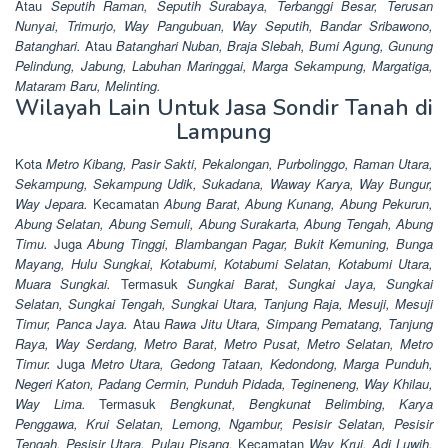
Atau
Seputih Raman, Seputih Surabaya, Terbanggi Besar, Terusan
Nunyai, Trimurjo, Way Pangubuan, Way Seputih, Bandar Sribawono,
Batanghari.
Atau
Batanghari Nuban, Braja Slebah, Bumi Agung, Gunung
Pelindung, Jabung, Labuhan Maringgai, Marga Sekampung, Margatiga,
Mataram Baru, Melinting.
Wilayah Lain Untuk Jasa Sondir Tanah di
Lampung
Kota
Metro Kibang, Pasir Sakti, Pekalongan, Purbolinggo, Raman Utara,
Sekampung, Sekampung Udik, Sukadana, Waway Karya, Way Bungur,
Way Jepara.
Kecamatan
Abung Barat, Abung Kunang, Abung Pekurun,
Abung Selatan, Abung Semuli, Abung Surakarta, Abung Tengah, Abung
Timu.
Juga
Abung Tinggi, Blambangan Pagar, Bukit Kemuning, Bunga
Mayang, Hulu Sungkai, Kotabumi, Kotabumi Selatan, Kotabumi Utara,
Muara Sungkai.
Termasuk
Sungkai Barat, Sungkai Jaya, Sungkai
Selatan, Sungkai Tengah, Sungkai Utara, Tanjung Raja, Mesuji, Mesuji
Timur, Panca Jaya.
Atau
Rawa Jitu Utara, Simpang Pematang, Tanjung
Raya, Way Serdang, Metro Barat, Metro Pusat, Metro Selatan, Metro
Timur.
Juga
Metro Utara, Gedong Tataan, Kedondong, Marga Punduh,
Negeri Katon, Padang Cermin, Punduh Pidada, Tegineneng, Way Khilau,
Way Lima.
Termasuk
Bengkunat, Bengkunat Belimbing, Karya
Penggawa, Krui Selatan, Lemong, Ngambur, Pesisir Selatan, Pesisir
Tengah, Pesisir Utara, Pulau Pisang.
Kecamatan
Way Krui, Adi Luwih,