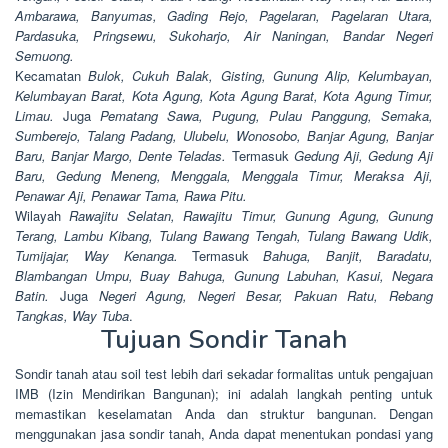
Ambarawa, Banyumas, Gading Rejo, Pagelaran, Pagelaran Utara,
Pardasuka, Pringsewu, Sukoharjo, Air Naningan, Bandar Negeri
Semuong.
Kecamatan
Bulok, Cukuh Balak, Gisting, Gunung Alip, Kelumbayan,
Kelumbayan Barat, Kota Agung, Kota Agung Barat, Kota Agung Timur,
Limau.
Juga
Pematang Sawa, Pugung, Pulau Panggung, Semaka,
Sumberejo, Talang Padang, Ulubelu, Wonosobo, Banjar Agung, Banjar
Baru, Banjar Margo, Dente Teladas.
Termasuk
Gedung Aji, Gedung Aji
Baru, Gedung Meneng, Menggala, Menggala Timur, Meraksa Aji,
Penawar Aji, Penawar Tama, Rawa Pitu.
Wilayah
Rawajitu Selatan, Rawajitu Timur, Gunung Agung, Gunung
Terang, Lambu Kibang, Tulang Bawang Tengah, Tulang Bawang Udik,
Tumijajar, Way Kenanga.
Termasuk
Bahuga, Banjit, Baradatu,
Blambangan Umpu, Buay Bahuga, Gunung Labuhan, Kasui, Negara
Batin.
Juga
Negeri Agung, Negeri Besar, Pakuan Ratu, Rebang
Tangkas, Way Tuba
.
Tujuan Sondir Tanah
Sondir tanah atau soil test lebih dari sekadar formalitas untuk pengajuan
IMB (Izin Mendirikan Bangunan); ini adalah langkah penting untuk
memastikan keselamatan Anda dan struktur bangunan. Dengan
menggunakan jasa sondir tanah, Anda dapat menentukan pondasi yang