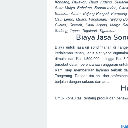
Kondang, Pekayon, Rawa Kidang, Sukadiri
Suka Mulya, Babakan, Buaran Indah, Cikoko
Babakan Asem, Bojong Renged, Kampung 
Cau, Lemo, Muara, Pangkalan, Tanjung Bur
Cileles, Cisereh, Kadu Agung, Marga Sar
Sodong, Tapos, Tegalsari, Tigaraksa
.
Biaya Jasa Sond
Biaya untuk jasa uji sondir tanah di Tange
kedalaman tanah, jenis alat yang digunaka
dimulai dari Rp. 1.500.000,- hingga Rp. 5.0
tersebut dalam perencanaan anggaran untuk 
Kami siap memberikan layanan terbaik dan
Tangerang. Dengan tim ahli dan profesio
berjalan dengan sukses dan aman.
H
Untuk kоnsultаsі tеntаng рrоduk dаn реnаwа
[Kli