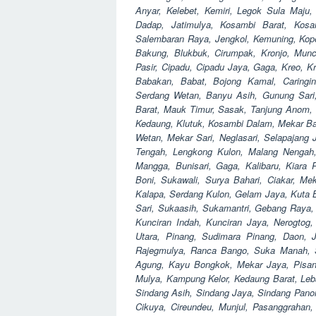
Anyar, Kelebet, Kemiri, Legok Sula Maju,
Dadap, Jatimulya, Kosambi Barat, Kos
Salembaran Raya, Jengkol, Kemuning, Koper
Bakung, Blukbuk, Cirumpak, Kronjo, Muncu
Pasir, Cipadu, Cipadu Jaya, Gaga, Kreo, K
Babakan, Babat, Bojong Kamal, Caringin,
Serdang Wetan, Banyu Asih, Gunung Sari,
Barat, Mauk Timur, Sasak, Tanjung Anom, Te
Kedaung, Klutuk, Kosambi Dalam, Mekar Bar
Wetan, Mekar Sari, Neglasari, Selapajang J
Tengah, Lengkong Kulon, Malang Nengah
Mangga, Bunisari, Gaga, Kalibaru, Kiara
Boni, Sukawali, Surya Bahari, Ciakar, M
Kalapa, Serdang Kulon, Gelam Jaya, Kuta 
Sari, Sukaasih, Sukamantri, Gebang Raya, 
Kunciran Indah, Kunciran Jaya, Nerogtog
Utara, Pinang, Sudimara Pinang, Daon, 
Rajegmulya, Ranca Bango, Suka Manah, Su
Agung, Kayu Bongkok, Mekar Jaya, Pisang
Mulya, Kampung Kelor, Kedaung Barat, Le
Sindang Asih, Sindang Jaya, Sindang Panon
Cikuya, Cireundeu, Munjul, Pasanggrahan,