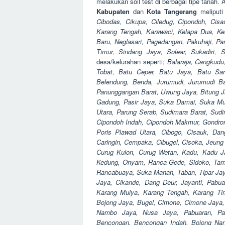
melakukan soil test di berbagai tipe tanah.
Kabupaten
dan
Kota Tangerang
meliputi
Cibodas, Cikupa, Ciledug, Cipondoh, Cisa
Karang Tengah, Karawaci, Kelapa Dua, Ke
Baru, Neglasari, Pagedangan, Pakuhaji, Pa
Timur, Sindang Jaya, Solear, Sukadiri, 
desa/kelurahan seperti;
Balaraja, Cangkudu
Tobat, Batu Ceper, Batu Jaya, Batu Sar
Belendung, Benda, Jurumudi, Jurumudi Ba
Panunggangan Barat, Uwung Jaya, Bitung Ja
Gadung, Pasir Jaya, Suka Damai, Suka Muly
Utara, Parung Serab, Sudimara Barat, Sudi
Cipondoh Indah, Cipondoh Makmur, Gondrong
Poris Plawad Utara, Cibogo, Cisauk, Dan
Caringin, Cempaka, Cibugel, Cisoka, Jeung 
Curug Kulon, Curug Wetan, Kadu, Kadu Ja
Kedung, Onyam, Ranca Gede, Sidoko, Tamian
Rancabuaya, Suka Manah, Taban, Tipar Jaya
Jaya, Cikande, Dang Deur, Jayanti, Pabu
Karang Mulya, Karang Tengah, Karang Ti
Bojong Jaya, Bugel, Cimone, Cimone Jaya,
Nambo Jaya, Nusa Jaya, Pabuaran, Pa
Bencongan, Bencongan Indah, Bojong Nan