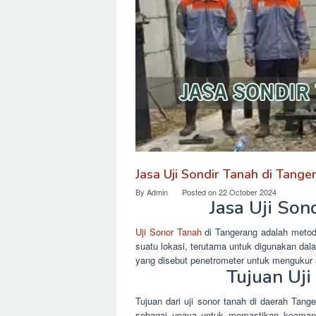
Jasa Uji Sondir Tanah di Tang
By
Admin
Posted on
22 October 2024
Jasa Uji Son
Uji Sonor Tanah
di Tangerang adalah metode
suatu lokasi, terutama untuk digunakan dal
yang disebut penetrometer untuk mengukur 
Tujuan Uji
Tujuan dari uji sonor tanah di daerah Tan
sebagai upaya untuk memastikan keama