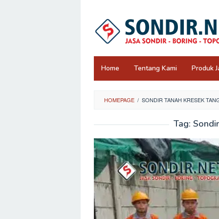
Skip
to
content
Home
Tentang Kami
Produk J
HOMEPAGE
/
SONDIR TANAH KRESEK TA
Tag:
Sondi