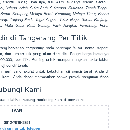
, Benda, Bunar, Buni Ayu, Kali Asin, Kubang, Merak, Parahu,
l, Kelapa Indah, Suka Asih, Sukarasa, Sukasari, Tanah Tinggi,
Besar, Kampung Melayu Barat, Kampung Melayu Timur, Kebon
ung, Tanjung Pasir, Tegal Angus, Teluk Naga, Bantar Panjang,
i, Mata Gara, Pasir Bolang, Pasir Nangka, Pematang, Pete,
ir di Tangerang Per Titik
rang bervariasi tergantung pada beberapa faktor utama, seperti
n, dan jumlah titik yang akan diselidiki. Range harga biasanya
00.000,- per titik. Penting untuk memperhitungkan faktor-faktor
uji sondir tanah.
 hasil yang akurat untuk kebutuhan uji sondir tanah Anda di
nal kami, Anda dapat memastikan bahwa proyek bangunan Anda
ubungi Kami
rаn sіlаhkаn hubungі mаrkеtіng kаmі dі bаwаh іnі:
IVAN
0812-7819-3981
k di sini untuk Telepon]