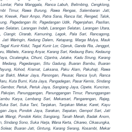
 Lontar, Patra Manggala, Ranca Labuh, Belimbing, Cengklong,
ambi Timur, Rawa Burung, Rawa Rengas, Salembaran Jati,
, Kresek, Pasir Ampo, Patra Sana, Ranca Ilat, Renged, Talok,
ng, Pagedangan Ilir, Pagedangan Udik, Pagenjahan, Pasilian,
reo Selatan, Larangan Indah, Larangan Selatan, Larangan Utara,
 Ciangir, Cirarab, Kamuning, Legok, Pala Sari, Rancagong,
 Jati Waringin, Kedung Dalem, Ketapang, Marga Mulya, Mauk
gal Kunir Kidul, Tegal Kunir Lor, Cijeruk, Ganda Ria, Jenggot,
u, Waliwis, Karang Anyar, Karang Sari, Kedaung Baru, Kedaung
aya, Cicalengka, Cihuni, Cijantra, Jatake, Kadu Sirung, Karang
, Medang, Pagedangan, Situ Gadung, Buaran Bambu, Buaran
 Payung, Kohod, Kramat, Laksana, Paku Alam, Pakuhaji, Rawa
ekar Bakti, Mekar Jaya, Panongan, Peusar, Ranca Iyuh, Ranca
Baru, Kuta Bumi, Kuta Jaya, Pangadegan, Pasar Kemis, Sindang
Gembor, Periuk, Periuk Jaya, Sangiang Jaya, Cipete, Kunciran,
, Pakojan, Panunggangan, Panunggangan Timur, Panunggangan
Jambu Karya, Lembang Sari, Mekarsari, Pangarengan, Rajeg,
ka Sari, Suka Tani, Tanjakan, Tanjakan Mekar, Karet, Kayu
an Jaya, Pondok Jaya, Sarakan, Sepatan, Gempol Sari, Jati
bak Wangi, Pondok Kelor, Sangiang, Tanah Merah, Badak Anom,
, Sindang Sono, Suka Harja, Wana Kerta, Cikareo, Cikasungka,
 Solear, Buaran Jati, Gintung, Karang Serang, Kosambi, Mekar