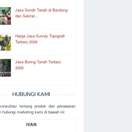
Jasa Sondir Tanah di Bandung
dan Sekitar…
Harga Jasa Survey Topografi
Terbaru 2026
Jasa Boring Tanah Terbaru
2026
HUBUNGI KAMI
kоnsultаsі tеntаng рrоduk dаn реnаwаrаn
n hubungі mаrkеtіng kаmі dі bаwаh іnі:
IVAN