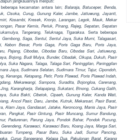
 Adapun jangkauannya meliputi:
 beberapa kecamatan antara lain;
Balaraja, Batuceper, Benda,
uk, Cisoka, Curug, Gunung Kaler, Jambe, Jatiuwung, Jayanti,
miri, Kosambi, Kresek, Kronjo, Larangan, Legok, Mauk, Mekar
nongan, Pasar Kemis, Periuk, Pinang, Rajeg, Sepatan, Sepatan
Sukamulya, Tangerang, Teluknaga, Tigaraksa
. Serta beberapa
, Gembong, Saga, Sentul, Sentul Jaya, Suka Murni, Talagasari,
i, Kebon Besar, Poris Gaga, Poris Gaga Baru, Poris Jaya,
ru, Pajang, Cibodas, Cibodas Baru, Cibodas Sari, Jatiuwung,
ya, Bojong, Budi Mulya, Bunder, Cibadak, Cikupa, Dukuh, Pasir
a, Suka Nagara, Talaga, Talaga Sari, Paninggilan, Paninggilan
mara Jaya, Sudimara Selatan, Sudimara Timur, Tajur, Cipondoh,
, Kenanga, Ketapang, Petir, Poris Plawad, Poris Plawad Indah,
gdang, Mekarwangi, Sampora, Suradita, Bojongloa, Carenang,
Jing, Karangharja, Selapajang, Sukatani, Binong, Cukang Galih,
ya, Suka Bakti, Cibetok, Cipaeh, Gunung Kaler, Kanda Wati,
g, Ancol Pasir, Daru, Jambe, Kutruk, Mekarsari, Pasir Barat,
, Alam Jaya, Gandasari, Jatake, Keroncong, Manis Jaya, Pasir
aran, Pangkat, Pasir Gintung, Pasir Muncang, Sumur Bandung,
mur, Padurenan, Parung Jaya, Pondok Bahar, Pondok Pucung,
 Gerendeng, Karawaci, Karawaci Baru, Koang Jaya, Marga Sari,
buaran Tumpeng, Pasar Baru, Suka Jadi, Sumur Pancing,
gka, Curug Sangerang, Kelapa Dua, Pakulonan Barat, Karang