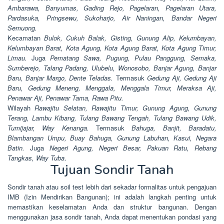
Ambarawa, Banyumas, Gading Rejo, Pagelaran, Pagelaran Utara,
Pardasuka, Pringsewu, Sukoharjo, Air Naningan, Bandar Negeri
Semuong.
Kecamatan
Bulok, Cukuh Balak, Gisting, Gunung Alip, Kelumbayan,
Kelumbayan Barat, Kota Agung, Kota Agung Barat, Kota Agung Timur,
Limau.
Juga
Pematang Sawa, Pugung, Pulau Panggung, Semaka,
Sumberejo, Talang Padang, Ulubelu, Wonosobo, Banjar Agung, Banjar
Baru, Banjar Margo, Dente Teladas.
Termasuk
Gedung Aji, Gedung Aji
Baru, Gedung Meneng, Menggala, Menggala Timur, Meraksa Aji,
Penawar Aji, Penawar Tama, Rawa Pitu.
Wilayah
Rawajitu Selatan, Rawajitu Timur, Gunung Agung, Gunung
Terang, Lambu Kibang, Tulang Bawang Tengah, Tulang Bawang Udik,
Tumijajar, Way Kenanga.
Termasuk
Bahuga, Banjit, Baradatu,
Blambangan Umpu, Buay Bahuga, Gunung Labuhan, Kasui, Negara
Batin.
Juga
Negeri Agung, Negeri Besar, Pakuan Ratu, Rebang
Tangkas, Way Tuba
.
Tujuan Sondir Tanah
Sondir tanah atau soil test lebih dari sekadar formalitas untuk pengajuan
IMB (Izin Mendirikan Bangunan); ini adalah langkah penting untuk
memastikan keselamatan Anda dan struktur bangunan. Dengan
menggunakan jasa sondir tanah, Anda dapat menentukan pondasi yang