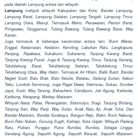
pada daerah Lampung antara lain wilayah:
Lampung
meliputi wilayah Kabupaten dan Kota;
Bandar Lampung,
Lampung Barat, Lampung Selatan, Lampung Tengah, Lampung Timur,
Lampung Utara, Mesuji.
Termasuk
Metro, Pesawaran, Pesisir Barat,
Pringsewu, Tanggamus, Tulang Bawang, Tulang Bawang Barat, Way
Kanan
.
Juga termasuk di beberapa kecamatan antara lain;
Bumi Waras,
Enggal, Kedamaian, Kedaton, Kemiling, Labuhan Ratu, Langkapura,
Panjang, Rajabasa, Sukabumi, Sukarame, Tanjung Karang Barat,
Tanjung Karang Pusat.
Juga di
Tanjung Karang Timur, Tanjung Senang,
Telukbetung Barat, Telukbetung Selatan, Telukbetung Timur,
Telukbetung Utara, Way Halim.
Termasuk
Air Hitam, Balik Bukit, Bandar
Negeri Suoh, Batu Brak, Batu Ketulis, Belalau, Gedung Surian, Kebun
Tebu, Lumbok Seminung.
Juga
Pagar Dewa, Sekincau, Sukau, Sumber
Jaya, Suoh, Way Tenong, Bakauheni, Candipuro, Jati Agung, Kalianda,
Katibung, Ketapang, Merbau Mataram.
Wilayah
Natar, Palas, Penengahan, Sidomulyo, Sragi, Tanjung Bintang,
Tanjung Sari, Way Panji, Way Sulan, Anak Ratu Aji, Anak Tuha.
Dan
Bandar Mataram, Bandar Surabaya, Bangun Rejo, Bekri, Bumi Nabung,
Bumi Ratu Nuban, Gunung Sugih, Kalirejo, Kota Gajah.
Wilayah
Padang
Ratu, Pubian, Punggur, Putra Rumbia, Rumbia, Selagai Lingga,
Sendang Agung, Seputih Agung, Seputih Banyak, Seputih Mataram.