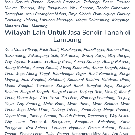
Atau
Seputih Raman, Seputih Surabaya, Terbanggi Besar, Terusan
Nunyai, Trimurjo, Way Pangubuan, Way Seputih, Bandar Sribawono,
Batanghari.
Atau
Batanghari Nuban, Braja Slebah, Bumi Agung, Gunung
Pelindung, Jabung, Labuhan Maringgai, Marga Sekampung, Margatiga,
Mataram Baru, Melinting.
Wilayah Lain Untuk Jasa Sondir Tanah di
Lampung
Kota
Metro Kibang, Pasir Sakti, Pekalongan, Purbolinggo, Raman Utara,
Sekampung, Sekampung Udik, Sukadana, Waway Karya, Way Bungur,
Way Jepara.
Kecamatan
Abung Barat, Abung Kunang, Abung Pekurun,
Abung Selatan, Abung Semuli, Abung Surakarta, Abung Tengah, Abung
Timu.
Juga
Abung Tinggi, Blambangan Pagar, Bukit Kemuning, Bunga
Mayang, Hulu Sungkai, Kotabumi, Kotabumi Selatan, Kotabumi Utara,
Muara Sungkai.
Termasuk
Sungkai Barat, Sungkai Jaya, Sungkai
Selatan, Sungkai Tengah, Sungkai Utara, Tanjung Raja, Mesuji, Mesuji
Timur, Panca Jaya.
Atau
Rawa Jitu Utara, Simpang Pematang, Tanjung
Raya, Way Serdang, Metro Barat, Metro Pusat, Metro Selatan, Metro
Timur.
Juga
Metro Utara, Gedong Tataan, Kedondong, Marga Punduh,
Negeri Katon, Padang Cermin, Punduh Pidada, Tegineneng, Way Khilau,
Way Lima.
Termasuk
Bengkunat, Bengkunat Belimbing, Karya
Penggawa, Krui Selatan, Lemong, Ngambur, Pesisir Selatan, Pesisir
Tengah, Pesisir Utara, Pulau Pisang.
Kecamatan
Way Krui, Adi Luwih,