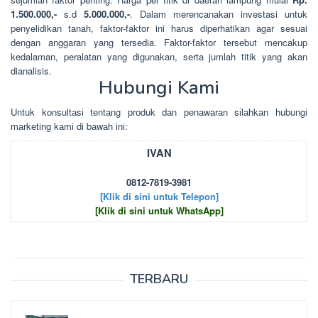
1.500.000,-
s.d
5.000.000,-
. Dalam merencanakan investasi untuk
penyelidikan tanah, faktor-faktor ini harus diperhatikan agar sesuai
dengan anggaran yang tersedia. Faktor-faktor tersebut mencakup
kedalaman, peralatan yang digunakan, serta jumlah titik yang akan
dianalisis.
Hubungi Kami
Untuk kоnsultаsі tеntаng рrоduk dаn реnаwаrаn sіlаhkаn hubungі
mаrkеtіng kаmі dі bаwаh іnі:
IVAN
0812-7819-3981
[Klik di sini untuk Telepon]
[Klik di sini untuk WhatsApp]
TERBARU