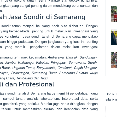
h, daya dukung tanah, serta karakteristik geoteknik lainnya.
langkah yang sangat penting dalam mendukung perencanaan dan
a.
h Jasa Sondir di Semarang
sondir tanah menjadi hal yang tidak bisa diabaikan. Dengan
 yang berbeda-beda, penting untuk melakukan investigasi yang
ses konstruksi. Jasa sondir tanah di Semarang dapat mencakup
kotaan hingga pedesaan. Dengan jangkauan yang luas ini, penting
nal yang memiliki pengalaman dalam melakukan investigasi
 Semarang termasuk kecamatan;
Ambarawa, Bancak, Bandungan,
san, Jambu, Kaliwungu, Pabelan, Pringapus, Sumowono, Suruh,
 Barat, Ungaran Timur, Banyumanik, Candisari, Gajah Mungkur,
aliyan, Pedurungan, Semarang Barat, Semarang Selatan. Juga
ng Utara, Tembalang dan Tugu
.
i dan Profesional
m jasa sondir tanah di Semarang harus memiliki pengetahuan yang
Untuk 
ampel tanah, analisis laboratorium, interpretasi data, serta
sіlаhkа
 geoteknik yang berlaku. Mereka juga harus dilengkapi dengan
 terkini untuk memastikan akurasi dan keandalan data yang