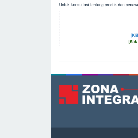
Untuk kоnsultаsі tеntаng рrоduk dаn реnаwа
[Kli
[Klik