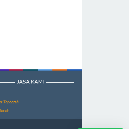
JASA KAMI
r Topografi
 Tanah