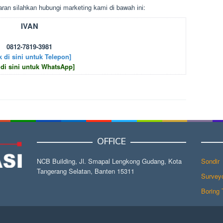
rаn sіlаhkаn hubungі mаrkеtіng kаmі dі bаwаh іnі:
IVAN
0812-7819-3981
k di sini untuk Telepon]
 di sini untuk WhatsApp]
OFFICE
NCB Building, Jl. Smapal Lengkong Gudang, Kota
Sondir
Tangerang Selatan, Banten 15311
Surveyo
Boring