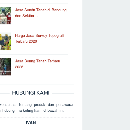
Jasa Sondir Tanah di Bandung
dan Sekitar…
Harga Jasa Survey Topografi
Terbaru 2026
Jasa Boring Tanah Terbaru
2026
HUBUNGI KAMI
kоnsultаsі tеntаng рrоduk dаn реnаwаrаn
n hubungі mаrkеtіng kаmі dі bаwаh іnі:
IVAN