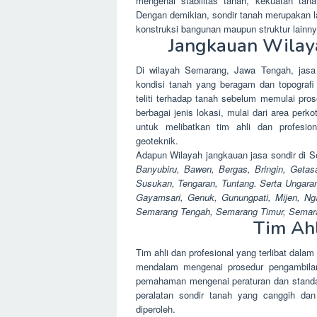
mengenai stabilitas tanah, kekuatan tana
Dengan demikian, sondir tanah merupakan 
konstruksi bangunan maupun struktur lainny
Jangkauan Wilaya
Di wilayah Semarang, Jawa Tengah, jasa 
kondisi tanah yang beragam dan topografi
teliti terhadap tanah sebelum memulai pro
berbagai jenis lokasi, mulai dari area per
untuk melibatkan tim ahli dan profesio
geoteknik.
Adapun Wilayah jangkauan jasa sondir di
Banyubiru, Bawen, Bergas, Bringin, Geta
Susukan, Tengaran, Tuntang. Serta Ungaran
Gayamsari, Genuk, Gunungpati, Mijen, Ng
Semarang Tengah, Semarang Timur, Semara
Tim Ahl
Tim ahli dan profesional yang terlibat dala
mendalam mengenai prosedur pengambilan s
pemahaman mengenai peraturan dan standar
peralatan sondir tanah yang canggih dan
diperoleh.