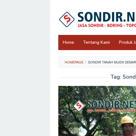
Skip
to
content
Home
Tentang Kami
Produk J
HOMEPAGE
/
SONDIR TANAH MIJEN SEMA
Tag:
Sond