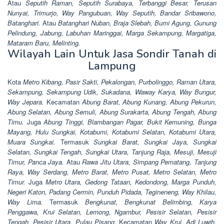
Atau
Seputih Raman, Seputih Surabaya, Terbanggi Besar, Terusan
Nunyai, Trimurjo, Way Pangubuan, Way Seputih, Bandar Sribawono,
Batanghari.
Atau
Batanghari Nuban, Braja Slebah, Bumi Agung, Gunung
Pelindung, Jabung, Labuhan Maringgai, Marga Sekampung, Margatiga,
Mataram Baru, Melinting.
Wilayah Lain Untuk Jasa Sondir Tanah di
Lampung
Kota
Metro Kibang, Pasir Sakti, Pekalongan, Purbolinggo, Raman Utara,
Sekampung, Sekampung Udik, Sukadana, Waway Karya, Way Bungur,
Way Jepara.
Kecamatan
Abung Barat, Abung Kunang, Abung Pekurun,
Abung Selatan, Abung Semuli, Abung Surakarta, Abung Tengah, Abung
Timu.
Juga
Abung Tinggi, Blambangan Pagar, Bukit Kemuning, Bunga
Mayang, Hulu Sungkai, Kotabumi, Kotabumi Selatan, Kotabumi Utara,
Muara Sungkai.
Termasuk
Sungkai Barat, Sungkai Jaya, Sungkai
Selatan, Sungkai Tengah, Sungkai Utara, Tanjung Raja, Mesuji, Mesuji
Timur, Panca Jaya.
Atau
Rawa Jitu Utara, Simpang Pematang, Tanjung
Raya, Way Serdang, Metro Barat, Metro Pusat, Metro Selatan, Metro
Timur.
Juga
Metro Utara, Gedong Tataan, Kedondong, Marga Punduh,
Negeri Katon, Padang Cermin, Punduh Pidada, Tegineneng, Way Khilau,
Way Lima.
Termasuk
Bengkunat, Bengkunat Belimbing, Karya
Penggawa, Krui Selatan, Lemong, Ngambur, Pesisir Selatan, Pesisir
Tengah, Pesisir Utara, Pulau Pisang.
Kecamatan
Way Krui, Adi Luwih,