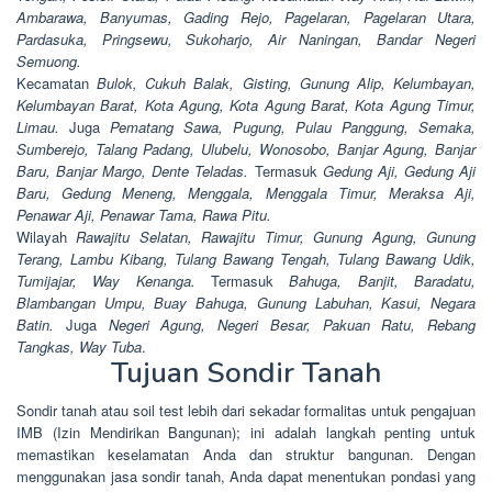
Ambarawa, Banyumas, Gading Rejo, Pagelaran, Pagelaran Utara,
Pardasuka, Pringsewu, Sukoharjo, Air Naningan, Bandar Negeri
Semuong.
Kecamatan
Bulok, Cukuh Balak, Gisting, Gunung Alip, Kelumbayan,
Kelumbayan Barat, Kota Agung, Kota Agung Barat, Kota Agung Timur,
Limau.
Juga
Pematang Sawa, Pugung, Pulau Panggung, Semaka,
Sumberejo, Talang Padang, Ulubelu, Wonosobo, Banjar Agung, Banjar
Baru, Banjar Margo, Dente Teladas.
Termasuk
Gedung Aji, Gedung Aji
Baru, Gedung Meneng, Menggala, Menggala Timur, Meraksa Aji,
Penawar Aji, Penawar Tama, Rawa Pitu.
Wilayah
Rawajitu Selatan, Rawajitu Timur, Gunung Agung, Gunung
Terang, Lambu Kibang, Tulang Bawang Tengah, Tulang Bawang Udik,
Tumijajar, Way Kenanga.
Termasuk
Bahuga, Banjit, Baradatu,
Blambangan Umpu, Buay Bahuga, Gunung Labuhan, Kasui, Negara
Batin.
Juga
Negeri Agung, Negeri Besar, Pakuan Ratu, Rebang
Tangkas, Way Tuba
.
Tujuan Sondir Tanah
Sondir tanah atau soil test lebih dari sekadar formalitas untuk pengajuan
IMB (Izin Mendirikan Bangunan); ini adalah langkah penting untuk
memastikan keselamatan Anda dan struktur bangunan. Dengan
menggunakan jasa sondir tanah, Anda dapat menentukan pondasi yang