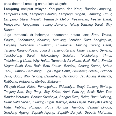
pada daerah Lampung antara lain wilayah:
Lampung
meliputi wilayah Kabupaten dan Kota;
Bandar Lampung,
Lampung Barat, Lampung Selatan, Lampung Tengah, Lampung Timur,
Lampung Utara, Mesuji.
Termasuk
Metro, Pesawaran, Pesisir Barat,
Pringsewu, Tanggamus, Tulang Bawang, Tulang Bawang Barat, Way
Kanan
.
Juga termasuk di beberapa kecamatan antara lain;
Bumi Waras,
Enggal, Kedamaian, Kedaton, Kemiling, Labuhan Ratu, Langkapura,
Panjang, Rajabasa, Sukabumi, Sukarame, Tanjung Karang Barat,
Tanjung Karang Pusat.
Juga di
Tanjung Karang Timur, Tanjung Senang,
Telukbetung Barat, Telukbetung Selatan, Telukbetung Timur,
Telukbetung Utara, Way Halim.
Termasuk
Air Hitam, Balik Bukit, Bandar
Negeri Suoh, Batu Brak, Batu Ketulis, Belalau, Gedung Surian, Kebun
Tebu, Lumbok Seminung.
Juga
Pagar Dewa, Sekincau, Sukau, Sumber
Jaya, Suoh, Way Tenong, Bakauheni, Candipuro, Jati Agung, Kalianda,
Katibung, Ketapang, Merbau Mataram.
Wilayah
Natar, Palas, Penengahan, Sidomulyo, Sragi, Tanjung Bintang,
Tanjung Sari, Way Panji, Way Sulan, Anak Ratu Aji, Anak Tuha.
Dan
Bandar Mataram, Bandar Surabaya, Bangun Rejo, Bekri, Bumi Nabung,
Bumi Ratu Nuban, Gunung Sugih, Kalirejo, Kota Gajah.
Wilayah
Padang
Ratu, Pubian, Punggur, Putra Rumbia, Rumbia, Selagai Lingga,
Sendang Agung, Seputih Agung, Seputih Banyak, Seputih Mataram.