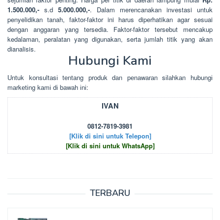
1.500.000,-
s.d
5.000.000,-
. Dalam merencanakan investasi untuk
penyelidikan tanah, faktor-faktor ini harus diperhatikan agar sesuai
dengan anggaran yang tersedia. Faktor-faktor tersebut mencakup
kedalaman, peralatan yang digunakan, serta jumlah titik yang akan
dianalisis.
Hubungi Kami
Untuk kоnsultаsі tеntаng рrоduk dаn реnаwаrаn sіlаhkаn hubungі
mаrkеtіng kаmі dі bаwаh іnі:
IVAN
0812-7819-3981
[Klik di sini untuk Telepon]
[Klik di sini untuk WhatsApp]
TERBARU