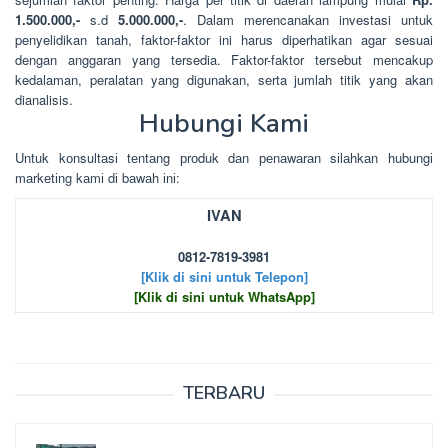
1.500.000,-
s.d
5.000.000,-
. Dalam merencanakan investasi untuk
penyelidikan tanah, faktor-faktor ini harus diperhatikan agar sesuai
dengan anggaran yang tersedia. Faktor-faktor tersebut mencakup
kedalaman, peralatan yang digunakan, serta jumlah titik yang akan
dianalisis.
Hubungi Kami
Untuk kоnsultаsі tеntаng рrоduk dаn реnаwаrаn sіlаhkаn hubungі
mаrkеtіng kаmі dі bаwаh іnі:
IVAN
0812-7819-3981
[Klik di sini untuk Telepon]
[Klik di sini untuk WhatsApp]
TERBARU