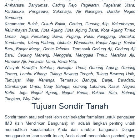
Ambarawa, Banyumas, Gading Rejo, Pagelaran, Pagelaran Utara,
Pardasuka, Pringsewu, Sukoharjo, Air Naningan, Bandar Negeri
Semuong.
Kecamatan
Bulok, Cukuh Balak, Gisting, Gunung Alip, Kelumbayan,
Kelumbayan Barat, Kota Agung, Kota Agung Barat, Kota Agung Timur,
Limau.
Juga
Pematang Sawa, Pugung, Pulau Panggung, Semaka,
Sumberejo, Talang Padang, Ulubelu, Wonosobo, Banjar Agung, Banjar
Baru, Banjar Margo, Dente Teladas.
Termasuk
Gedung Aji, Gedung Aji
Baru, Gedung Meneng, Menggala, Menggala Timur, Meraksa Aji,
Penawar Aji, Penawar Tama, Rawa Pitu.
Wilayah
Rawajitu Selatan, Rawajitu Timur, Gunung Agung, Gunung
Terang, Lambu Kibang, Tulang Bawang Tengah, Tulang Bawang Udik,
Tumijajar, Way Kenanga.
Termasuk
Bahuga, Banjit, Baradatu,
Blambangan Umpu, Buay Bahuga, Gunung Labuhan, Kasui, Negara
Batin.
Juga
Negeri Agung, Negeri Besar, Pakuan Ratu, Rebang
Tangkas, Way Tuba
.
Tujuan Sondir Tanah
Sondir tanah atau soil test lebih dari sekadar formalitas untuk pengajuan
IMB (Izin Mendirikan Bangunan); ini adalah langkah penting untuk
memastikan keselamatan Anda dan struktur bangunan. Dengan
menggunakan jasa sondir tanah, Anda dapat menentukan pondasi yang