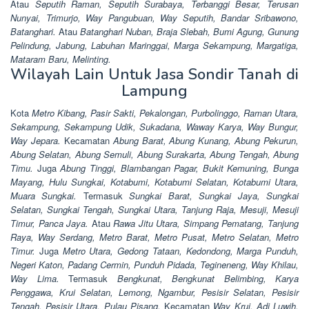
Atau
Seputih Raman, Seputih Surabaya, Terbanggi Besar, Terusan
Nunyai, Trimurjo, Way Pangubuan, Way Seputih, Bandar Sribawono,
Batanghari.
Atau
Batanghari Nuban, Braja Slebah, Bumi Agung, Gunung
Pelindung, Jabung, Labuhan Maringgai, Marga Sekampung, Margatiga,
Mataram Baru, Melinting.
Wilayah Lain Untuk Jasa Sondir Tanah di
Lampung
Kota
Metro Kibang, Pasir Sakti, Pekalongan, Purbolinggo, Raman Utara,
Sekampung, Sekampung Udik, Sukadana, Waway Karya, Way Bungur,
Way Jepara.
Kecamatan
Abung Barat, Abung Kunang, Abung Pekurun,
Abung Selatan, Abung Semuli, Abung Surakarta, Abung Tengah, Abung
Timu.
Juga
Abung Tinggi, Blambangan Pagar, Bukit Kemuning, Bunga
Mayang, Hulu Sungkai, Kotabumi, Kotabumi Selatan, Kotabumi Utara,
Muara Sungkai.
Termasuk
Sungkai Barat, Sungkai Jaya, Sungkai
Selatan, Sungkai Tengah, Sungkai Utara, Tanjung Raja, Mesuji, Mesuji
Timur, Panca Jaya.
Atau
Rawa Jitu Utara, Simpang Pematang, Tanjung
Raya, Way Serdang, Metro Barat, Metro Pusat, Metro Selatan, Metro
Timur.
Juga
Metro Utara, Gedong Tataan, Kedondong, Marga Punduh,
Negeri Katon, Padang Cermin, Punduh Pidada, Tegineneng, Way Khilau,
Way Lima.
Termasuk
Bengkunat, Bengkunat Belimbing, Karya
Penggawa, Krui Selatan, Lemong, Ngambur, Pesisir Selatan, Pesisir
Tengah, Pesisir Utara, Pulau Pisang.
Kecamatan
Way Krui, Adi Luwih,