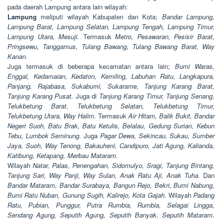
pada daerah Lampung antara lain wilayah:
Lampung
meliputi wilayah Kabupaten dan Kota;
Bandar Lampung,
Lampung Barat, Lampung Selatan, Lampung Tengah, Lampung Timur,
Lampung Utara, Mesuji.
Termasuk
Metro, Pesawaran, Pesisir Barat,
Pringsewu, Tanggamus, Tulang Bawang, Tulang Bawang Barat, Way
Kanan
.
Juga termasuk di beberapa kecamatan antara lain;
Bumi Waras,
Enggal, Kedamaian, Kedaton, Kemiling, Labuhan Ratu, Langkapura,
Panjang, Rajabasa, Sukabumi, Sukarame, Tanjung Karang Barat,
Tanjung Karang Pusat.
Juga di
Tanjung Karang Timur, Tanjung Senang,
Telukbetung Barat, Telukbetung Selatan, Telukbetung Timur,
Telukbetung Utara, Way Halim.
Termasuk
Air Hitam, Balik Bukit, Bandar
Negeri Suoh, Batu Brak, Batu Ketulis, Belalau, Gedung Surian, Kebun
Tebu, Lumbok Seminung.
Juga
Pagar Dewa, Sekincau, Sukau, Sumber
Jaya, Suoh, Way Tenong, Bakauheni, Candipuro, Jati Agung, Kalianda,
Katibung, Ketapang, Merbau Mataram.
Wilayah
Natar, Palas, Penengahan, Sidomulyo, Sragi, Tanjung Bintang,
Tanjung Sari, Way Panji, Way Sulan, Anak Ratu Aji, Anak Tuha.
Dan
Bandar Mataram, Bandar Surabaya, Bangun Rejo, Bekri, Bumi Nabung,
Bumi Ratu Nuban, Gunung Sugih, Kalirejo, Kota Gajah.
Wilayah
Padang
Ratu, Pubian, Punggur, Putra Rumbia, Rumbia, Selagai Lingga,
Sendang Agung, Seputih Agung, Seputih Banyak, Seputih Mataram.