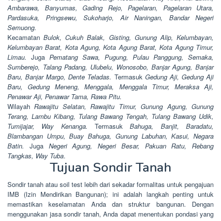
Ambarawa, Banyumas, Gading Rejo, Pagelaran, Pagelaran Utara,
Pardasuka, Pringsewu, Sukoharjo, Air Naningan, Bandar Negeri
Semuong.
Kecamatan
Bulok, Cukuh Balak, Gisting, Gunung Alip, Kelumbayan,
Kelumbayan Barat, Kota Agung, Kota Agung Barat, Kota Agung Timur,
Limau.
Juga
Pematang Sawa, Pugung, Pulau Panggung, Semaka,
Sumberejo, Talang Padang, Ulubelu, Wonosobo, Banjar Agung, Banjar
Baru, Banjar Margo, Dente Teladas.
Termasuk
Gedung Aji, Gedung Aji
Baru, Gedung Meneng, Menggala, Menggala Timur, Meraksa Aji,
Penawar Aji, Penawar Tama, Rawa Pitu.
Wilayah
Rawajitu Selatan, Rawajitu Timur, Gunung Agung, Gunung
Terang, Lambu Kibang, Tulang Bawang Tengah, Tulang Bawang Udik,
Tumijajar, Way Kenanga.
Termasuk
Bahuga, Banjit, Baradatu,
Blambangan Umpu, Buay Bahuga, Gunung Labuhan, Kasui, Negara
Batin.
Juga
Negeri Agung, Negeri Besar, Pakuan Ratu, Rebang
Tangkas, Way Tuba
.
Tujuan Sondir Tanah
Sondir tanah atau soil test lebih dari sekadar formalitas untuk pengajuan
IMB (Izin Mendirikan Bangunan); ini adalah langkah penting untuk
memastikan keselamatan Anda dan struktur bangunan. Dengan
menggunakan jasa sondir tanah, Anda dapat menentukan pondasi yang