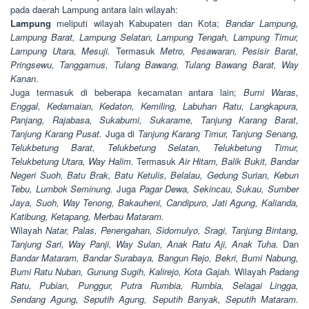
pada daerah Lampung antara lain wilayah:
Lampung
meliputi wilayah Kabupaten dan Kota;
Bandar Lampung,
Lampung Barat, Lampung Selatan, Lampung Tengah, Lampung Timur,
Lampung Utara, Mesuji.
Termasuk
Metro, Pesawaran, Pesisir Barat,
Pringsewu, Tanggamus, Tulang Bawang, Tulang Bawang Barat, Way
Kanan
.
Juga termasuk di beberapa kecamatan antara lain;
Bumi Waras,
Enggal, Kedamaian, Kedaton, Kemiling, Labuhan Ratu, Langkapura,
Panjang, Rajabasa, Sukabumi, Sukarame, Tanjung Karang Barat,
Tanjung Karang Pusat.
Juga di
Tanjung Karang Timur, Tanjung Senang,
Telukbetung Barat, Telukbetung Selatan, Telukbetung Timur,
Telukbetung Utara, Way Halim.
Termasuk
Air Hitam, Balik Bukit, Bandar
Negeri Suoh, Batu Brak, Batu Ketulis, Belalau, Gedung Surian, Kebun
Tebu, Lumbok Seminung.
Juga
Pagar Dewa, Sekincau, Sukau, Sumber
Jaya, Suoh, Way Tenong, Bakauheni, Candipuro, Jati Agung, Kalianda,
Katibung, Ketapang, Merbau Mataram.
Wilayah
Natar, Palas, Penengahan, Sidomulyo, Sragi, Tanjung Bintang,
Tanjung Sari, Way Panji, Way Sulan, Anak Ratu Aji, Anak Tuha.
Dan
Bandar Mataram, Bandar Surabaya, Bangun Rejo, Bekri, Bumi Nabung,
Bumi Ratu Nuban, Gunung Sugih, Kalirejo, Kota Gajah.
Wilayah
Padang
Ratu, Pubian, Punggur, Putra Rumbia, Rumbia, Selagai Lingga,
Sendang Agung, Seputih Agung, Seputih Banyak, Seputih Mataram.