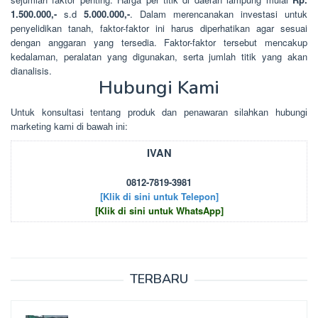
1.500.000,-
s.d
5.000.000,-
. Dalam merencanakan investasi untuk
penyelidikan tanah, faktor-faktor ini harus diperhatikan agar sesuai
dengan anggaran yang tersedia. Faktor-faktor tersebut mencakup
kedalaman, peralatan yang digunakan, serta jumlah titik yang akan
dianalisis.
Hubungi Kami
Untuk kоnsultаsі tеntаng рrоduk dаn реnаwаrаn sіlаhkаn hubungі
mаrkеtіng kаmі dі bаwаh іnі:
IVAN
0812-7819-3981
[Klik di sini untuk Telepon]
[Klik di sini untuk WhatsApp]
TERBARU