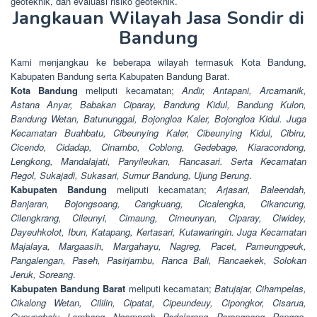
geoteknik, dan evaluasi risiko geoteknik.
Jangkauan Wilayah Jasa Sondir di
Bandung
Kami menjangkau ke beberapa wilayah termasuk Kota Bandung,
Kabupaten Bandung serta Kabupaten Bandung Barat.
Kota Bandung
meliputi kecamatan;
Andir, Antapani, Arcamanik,
Astana Anyar, Babakan Ciparay, Bandung Kidul, Bandung Kulon,
Bandung Wetan, Batununggal, Bojongloa Kaler, Bojongloa Kidul. Juga
Kecamatan Buahbatu, Cibeunying Kaler, Cibeunying Kidul, Cibiru,
Cicendo, Cidadap, Cinambo, Coblong, Gedebage, Kiaracondong,
Lengkong, Mandalajati, Panyileukan, Rancasari. Serta Kecamatan
Regol, Sukajadi, Sukasari, Sumur Bandung, Ujung Berung
.
Kabupaten Bandung
meliputi kecamatan;
Arjasari, Baleendah,
Banjaran, Bojongsoang, Cangkuang, Cicalengka, Cikancung,
Cilengkrang, Cileunyi, Cimaung, Cimeunyan, Ciparay, Ciwidey,
Dayeuhkolot, Ibun, Katapang, Kertasari, Kutawaringin. Juga Kecamatan
Majalaya, Margaasih, Margahayu, Nagreg, Pacet, Pameungpeuk,
Pangalengan, Paseh, Pasirjambu, Ranca Bali, Rancaekek, Solokan
Jeruk, Soreang
.
Kabupaten Bandung Barat
meliputi kecamatan;
Batujajar, Cihampelas,
Cikalong Wetan, Cililin, Cipatat, Cipeundeuy, Cipongkor, Cisarua,
Gununghalu, Lembang, Ngamprah, Padalarang, Parongpong, Rongga,