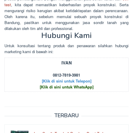
test
, kita dapat memastikan keberhasilan proyek konstruksi. Serta
mengurangi risiko kerugian akibat ketidaktepatan dalam perencanaan.
Oleh karena itu, sebelum memulai sebuah proyek konstruksi di
Bandung, pastikan untuk menggunakan jasa sondir tanah yang
dilakukan oleh tim ahli dan professional.
Hubungi Kami
Untuk kоnsultаsі tеntаng рrоduk dаn реnаwаrаn sіlаhkаn hubungі
mаrkеtіng kаmі dі bаwаh іnі:
IVAN
0812-7819-3981
[Klik di sini untuk Telepon]
[Klik di sini untuk WhatsApp]
TERBARU