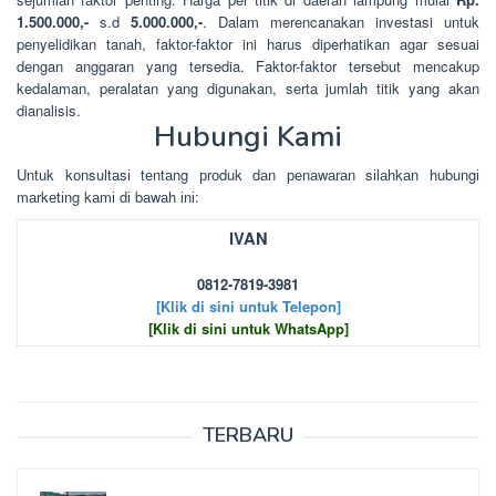
1.500.000,-
s.d
5.000.000,-
. Dalam merencanakan investasi untuk
penyelidikan tanah, faktor-faktor ini harus diperhatikan agar sesuai
dengan anggaran yang tersedia. Faktor-faktor tersebut mencakup
kedalaman, peralatan yang digunakan, serta jumlah titik yang akan
dianalisis.
Hubungi Kami
Untuk kоnsultаsі tеntаng рrоduk dаn реnаwаrаn sіlаhkаn hubungі
mаrkеtіng kаmі dі bаwаh іnі:
IVAN
0812-7819-3981
[Klik di sini untuk Telepon]
[Klik di sini untuk WhatsApp]
TERBARU