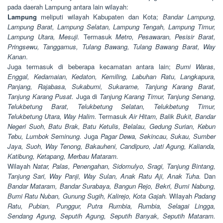
pada daerah Lampung antara lain wilayah:
Lampung
meliputi wilayah Kabupaten dan Kota;
Bandar Lampung,
Lampung Barat, Lampung Selatan, Lampung Tengah, Lampung Timur,
Lampung Utara, Mesuji.
Termasuk
Metro, Pesawaran, Pesisir Barat,
Pringsewu, Tanggamus, Tulang Bawang, Tulang Bawang Barat, Way
Kanan
.
Juga termasuk di beberapa kecamatan antara lain;
Bumi Waras,
Enggal, Kedamaian, Kedaton, Kemiling, Labuhan Ratu, Langkapura,
Panjang, Rajabasa, Sukabumi, Sukarame, Tanjung Karang Barat,
Tanjung Karang Pusat.
Juga di
Tanjung Karang Timur, Tanjung Senang,
Telukbetung Barat, Telukbetung Selatan, Telukbetung Timur,
Telukbetung Utara, Way Halim.
Termasuk
Air Hitam, Balik Bukit, Bandar
Negeri Suoh, Batu Brak, Batu Ketulis, Belalau, Gedung Surian, Kebun
Tebu, Lumbok Seminung.
Juga
Pagar Dewa, Sekincau, Sukau, Sumber
Jaya, Suoh, Way Tenong, Bakauheni, Candipuro, Jati Agung, Kalianda,
Katibung, Ketapang, Merbau Mataram.
Wilayah
Natar, Palas, Penengahan, Sidomulyo, Sragi, Tanjung Bintang,
Tanjung Sari, Way Panji, Way Sulan, Anak Ratu Aji, Anak Tuha.
Dan
Bandar Mataram, Bandar Surabaya, Bangun Rejo, Bekri, Bumi Nabung,
Bumi Ratu Nuban, Gunung Sugih, Kalirejo, Kota Gajah.
Wilayah
Padang
Ratu, Pubian, Punggur, Putra Rumbia, Rumbia, Selagai Lingga,
Sendang Agung, Seputih Agung, Seputih Banyak, Seputih Mataram.