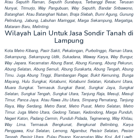
Atau
Seputih Raman, Seputih Surabaya, Terbanggi Besar, Terusan
Nunyai, Trimurjo, Way Pangubuan, Way Seputih, Bandar Sribawono,
Batanghari.
Atau
Batanghari Nuban, Braja Slebah, Bumi Agung, Gunung
Pelindung, Jabung, Labuhan Maringgai, Marga Sekampung, Margatiga,
Mataram Baru, Melinting.
Wilayah Lain Untuk Jasa Sondir Tanah di
Lampung
Kota
Metro Kibang, Pasir Sakti, Pekalongan, Purbolinggo, Raman Utara,
Sekampung, Sekampung Udik, Sukadana, Waway Karya, Way Bungur,
Way Jepara.
Kecamatan
Abung Barat, Abung Kunang, Abung Pekurun,
Abung Selatan, Abung Semuli, Abung Surakarta, Abung Tengah, Abung
Timu.
Juga
Abung Tinggi, Blambangan Pagar, Bukit Kemuning, Bunga
Mayang, Hulu Sungkai, Kotabumi, Kotabumi Selatan, Kotabumi Utara,
Muara Sungkai.
Termasuk
Sungkai Barat, Sungkai Jaya, Sungkai
Selatan, Sungkai Tengah, Sungkai Utara, Tanjung Raja, Mesuji, Mesuji
Timur, Panca Jaya.
Atau
Rawa Jitu Utara, Simpang Pematang, Tanjung
Raya, Way Serdang, Metro Barat, Metro Pusat, Metro Selatan, Metro
Timur.
Juga
Metro Utara, Gedong Tataan, Kedondong, Marga Punduh,
Negeri Katon, Padang Cermin, Punduh Pidada, Tegineneng, Way Khilau,
Way Lima.
Termasuk
Bengkunat, Bengkunat Belimbing, Karya
Penggawa, Krui Selatan, Lemong, Ngambur, Pesisir Selatan, Pesisir
Tengah, Pesisir Utara, Pulau Pisang.
Kecamatan
Way Krui, Adi Luwih,