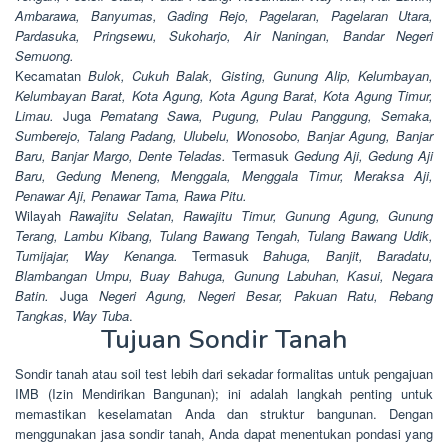
Ambarawa, Banyumas, Gading Rejo, Pagelaran, Pagelaran Utara,
Pardasuka, Pringsewu, Sukoharjo, Air Naningan, Bandar Negeri
Semuong.
Kecamatan
Bulok, Cukuh Balak, Gisting, Gunung Alip, Kelumbayan,
Kelumbayan Barat, Kota Agung, Kota Agung Barat, Kota Agung Timur,
Limau.
Juga
Pematang Sawa, Pugung, Pulau Panggung, Semaka,
Sumberejo, Talang Padang, Ulubelu, Wonosobo, Banjar Agung, Banjar
Baru, Banjar Margo, Dente Teladas.
Termasuk
Gedung Aji, Gedung Aji
Baru, Gedung Meneng, Menggala, Menggala Timur, Meraksa Aji,
Penawar Aji, Penawar Tama, Rawa Pitu.
Wilayah
Rawajitu Selatan, Rawajitu Timur, Gunung Agung, Gunung
Terang, Lambu Kibang, Tulang Bawang Tengah, Tulang Bawang Udik,
Tumijajar, Way Kenanga.
Termasuk
Bahuga, Banjit, Baradatu,
Blambangan Umpu, Buay Bahuga, Gunung Labuhan, Kasui, Negara
Batin.
Juga
Negeri Agung, Negeri Besar, Pakuan Ratu, Rebang
Tangkas, Way Tuba
.
Tujuan Sondir Tanah
Sondir tanah atau soil test lebih dari sekadar formalitas untuk pengajuan
IMB (Izin Mendirikan Bangunan); ini adalah langkah penting untuk
memastikan keselamatan Anda dan struktur bangunan. Dengan
menggunakan jasa sondir tanah, Anda dapat menentukan pondasi yang