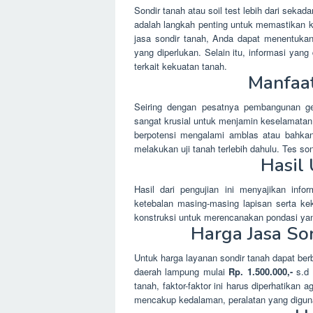
Sondir tanah atau soil test lebih dari sekad
adalah langkah penting untuk memastikan
jasa sondir tanah, Anda dapat menentukan
yang diperlukan. Selain itu, informasi yang 
terkait kekuatan tanah.
Manfaat
Seiring dengan pesatnya pembangunan ge
sangat krusial untuk menjamin keselamatan
berpotensi mengalami amblas atau bahkan
melakukan uji tanah terlebih dahulu. Tes s
Hasil 
Hasil dari pengujian ini menyajikan info
ketebalan masing-masing lapisan serta kek
konstruksi untuk merencanakan pondasi ya
Harga Jasa Son
Untuk harga layanan sondir tanah dapat berb
daerah lampung mulai
Rp. 1.500.000,-
s.d
tanah, faktor-faktor ini harus diperhatikan 
mencakup kedalaman, peralatan yang digunak