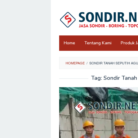
Skip
to
content
Home
Tentang Kami
Produk J
HOMEPAGE
/
SONDIR TANAH SEPUTIH A
Tag:
Sondir Tanah