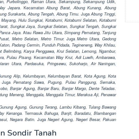
gan, Purbolinggo, Raman Utara, Sekampung, Sekampung Udik,
Way Jepara.
Kecamatan
Abung Barat, Abung Kunang, Abung
bung Surakarta, Abung Tengah, Abung Timu.
Juga
Abung Tinggi,
 Mayang, Hulu Sungkai, Kotabumi, Kotabumi Selatan, Kotabumi
arat, Sungkai Jaya, Sungkai Selatan, Sungkai Tengah, Sungkai
, Panca Jaya.
Atau
Rawa Jitu Utara, Simpang Pematang, Tanjung
usat, Metro Selatan, Metro Timur.
Juga
Metro Utara, Gedong
Katon, Padang Cermin, Punduh Pidada, Tegineneng, Way Khilau,
 Belimbing, Karya Penggawa, Krui Selatan, Lemong, Ngambur,
tara, Pulau Pisang.
Kecamatan
Way Krui, Adi Luwih, Ambarawa,
aran Utara, Pardasuka, Pringsewu, Sukoharjo, Air Naningan,
Gunung Alip, Kelumbayan, Kelumbayan Barat, Kota Agung, Kota
.
Juga
Pematang Sawa, Pugung, Pulau Panggung, Semaka,
obo, Banjar Agung, Banjar Baru, Banjar Margo, Dente Teladas.
dung Meneng, Menggala, Menggala Timur, Meraksa Aji, Penawar
r, Gunung Agung, Gunung Terang, Lambu Kibang, Tulang Bawang
 Way Kenanga.
Termasuk
Bahuga, Banjit, Baradatu, Blambangan
sui, Negara Batin.
Juga
Negeri Agung, Negeri Besar, Pakuan
an Sondir Tanah