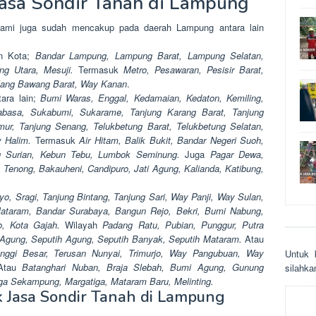
asa Sondir Tanah di Lampung
 kami juga sudah mencakup pada daerah Lampung antara lain
an Kota;
Bandar Lampung, Lampung Barat, Lampung Selatan,
ng Utara, Mesuji.
Termasuk
Metro, Pesawaran, Pesisir Barat,
lang Bawang Barat, Way Kanan
.
ara lain;
Bumi Waras, Enggal, Kedamaian, Kedaton, Kemiling,
abasa, Sukabumi, Sukarame, Tanjung Karang Barat, Tanjung
mur, Tanjung Senang, Telukbetung Barat, Telukbetung Selatan,
y Halim.
Termasuk
Air Hitam, Balik Bukit, Bandar Negeri Suoh,
ng Surian, Kebun Tebu, Lumbok Seminung.
Juga
Pagar Dewa,
enong, Bakauheni, Candipuro, Jati Agung, Kalianda, Katibung,
o, Sragi, Tanjung Bintang, Tanjung Sari, Way Panji, Way Sulan,
taram, Bandar Surabaya, Bangun Rejo, Bekri, Bumi Nabung,
o, Kota Gajah.
Wilayah
Padang Ratu, Pubian, Punggur, Putra
 Agung, Seputih Agung, Seputih Banyak, Seputih Mataram.
Atau
nggi Besar, Terusan Nunyai, Trimurjo, Way Pangubuan, Way
Untuk 
Atau
Batanghari Nuban, Braja Slebah, Bumi Agung, Gunung
sіlаhkа
ga Sekampung, Margatiga, Mataram Baru, Melinting.
 Jasa Sondir Tanah di Lampung