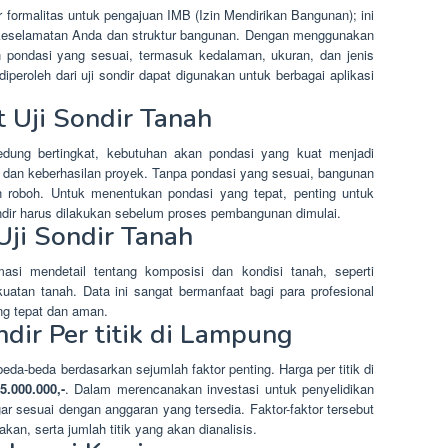
ar formalitas untuk pengajuan IMB (Izin Mendirikan Bangunan); ini
 keselamatan Anda dan struktur bangunan. Dengan menggunakan
 pondasi yang sesuai, termasuk kedalaman, ukuran, dan jenis
diperoleh dari uji sondir dapat digunakan untuk berbagai aplikasi
 Uji Sondir Tanah
dung bertingkat, kebutuhan akan pondasi yang kuat menjadi
 dan keberhasilan proyek. Tanpa pondasi yang sesuai, bangunan
 roboh. Untuk menentukan pondasi yang tepat, penting untuk
ondir harus dilakukan sebelum proses pembangunan dimulai.
Uji Sondir Tanah
rmasi mendetail tentang komposisi dan kondisi tanah, seperti
uatan tanah. Data ini sangat bermanfaat bagi para profesional
ng tepat dan aman.
dir Per titik di Lampung
eda-beda berdasarkan sejumlah faktor penting. Harga per titik di
5.000.000,-
. Dalam merencanakan investasi untuk penyelidikan
agar sesuai dengan anggaran yang tersedia. Faktor-faktor tersebut
an, serta jumlah titik yang akan dianalisis.