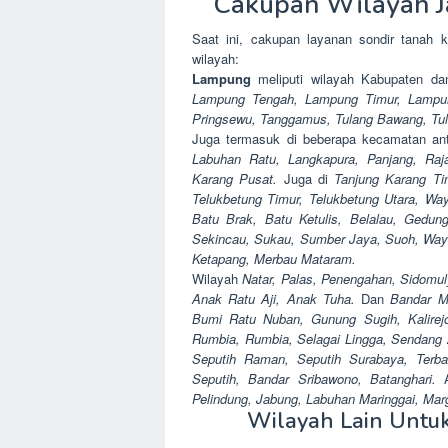
Cakupan Wilayah J
Saat ini, cakupan layanan sondir tanah
wilayah:
Lampung
meliputi wilayah Kabupaten d
Lampung Tengah, Lampung Timur, Lampu
Pringsewu, Tanggamus, Tulang Bawang, Tu
Juga termasuk di beberapa kecamatan ant
Labuhan Ratu, Langkapura, Panjang, Raj
Karang Pusat.
Juga di
Tanjung Karang Ti
Telukbetung Timur, Telukbetung Utara, Wa
Batu Brak, Batu Ketulis, Belalau, Gedu
Sekincau, Sukau, Sumber Jaya, Suoh, Way T
Ketapang, Merbau Mataram.
Wilayah
Natar, Palas, Penengahan, Sidomuly
Anak Ratu Aji, Anak Tuha.
Dan
Bandar Ma
Bumi Ratu Nuban, Gunung Sugih, Kalirej
Rumbia, Rumbia, Selagai Lingga, Sendang
Seputih Raman, Seputih Surabaya, Terba
Seputih, Bandar Sribawono, Batanghari.
Pelindung, Jabung, Labuhan Maringgai, Mar
Wilayah Lain Untuk