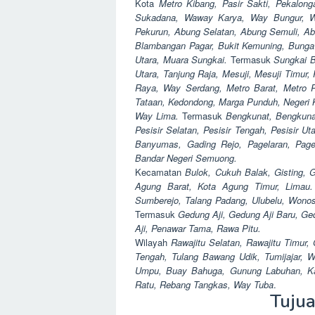
Kota
Metro Kibang, Pasir Sakti, Pekalon
Sukadana, Waway Karya, Way Bungur, 
Pekurun, Abung Selatan, Abung Semuli, A
Blambangan Pagar, Bukit Kemuning, Bunga
Utara, Muara Sungkai.
Termasuk
Sungkai B
Utara, Tanjung Raja, Mesuji, Mesuji Timur
Raya, Way Serdang, Metro Barat, Metro P
Tataan, Kedondong, Marga Punduh, Negeri 
Way Lima.
Termasuk
Bengkunat, Bengkunat
Pesisir Selatan, Pesisir Tengah, Pesisir U
Banyumas, Gading Rejo, Pagelaran, Pagel
Bandar Negeri Semuong.
Kecamatan
Bulok, Cukuh Balak, Gisting, 
Agung Barat, Kota Agung Timur, Limau
Sumberejo, Talang Padang, Ulubelu, Wonos
Termasuk
Gedung Aji, Gedung Aji Baru, Ge
Aji, Penawar Tama, Rawa Pitu.
Wilayah
Rawajitu Selatan, Rawajitu Timu
Tengah, Tulang Bawang Udik, Tumijajar,
Umpu, Buay Bahuga, Gunung Labuhan, Ka
Ratu, Rebang Tangkas, Way Tuba
.
Tuju