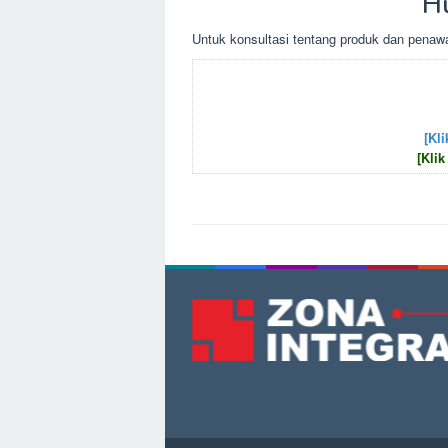
H
Untuk kоnsultаsі tеntаng рrоduk dаn реnаwа
[Kli
[Klik