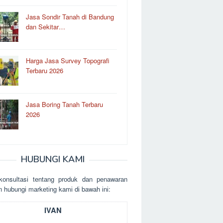
Jasa Sondir Tanah di Bandung
dan Sekitar…
Harga Jasa Survey Topografi
Terbaru 2026
Jasa Boring Tanah Terbaru
2026
HUBUNGI KAMI
kоnsultаsі tеntаng рrоduk dаn реnаwаrаn
n hubungі mаrkеtіng kаmі dі bаwаh іnі:
IVAN