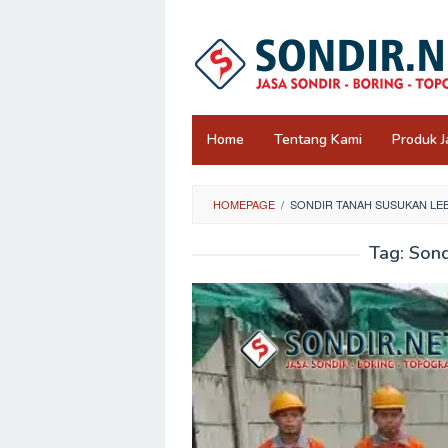
Skip
to
content
Home
Tentang Kami
Produk J
HOMEPAGE
/
SONDIR TANAH SUSUKAN LE
Tag:
Sond