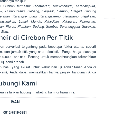
gkauannya meliputi:
di Cirebon termasuk kecamatan;
Arjawinangun, Astanajapura,
pok, Dukupuntang, Gebang, Gegesik, Gempol, Greged, Gunung
apetakan, Karangsembung, Karangwareng, Kedawung, Kejaksan,
wungkuk, Losari, Mundu, Pabedilan, Pabuaran, Palimanan,
an, Plered, Plumbon, Sedong, Sumber, Suranenggala, Susukan,
 Weru
.
dir di Cirebon Per Titik
bon bervariasi tergantung pada beberapa faktor utama, seperti
n, dan jumlah titik yang akan diselidiki. Range harga biasanya
00.000,- per titik. Penting untuk memperhitungkan faktor-faktor
uji sondir tanah.
 hasil yang akurat untuk kebutuhan uji sondir tanah Anda di
al kami, Anda dapat memastikan bahwa proyek bangunan Anda
ubungi Kami
rаn sіlаhkаn hubungі mаrkеtіng kаmі dі bаwаh іnі:
IVAN
0812-7819-3981