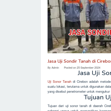
Jasa Uji Sondir Tanah di Cireb
By
Admin
Posted on
25 September 2024
Jasa Uji So
Uji Sonor Tanah
di Cirebon adalah metode 
suatu lokasi, terutama untuk digunakan dal
yang disebut penetrometer untuk mengukur 
Tujuan Uj
Tujuan dari uji sonor tanah di daerah Cir
sebagai upaya untuk memastikan keama