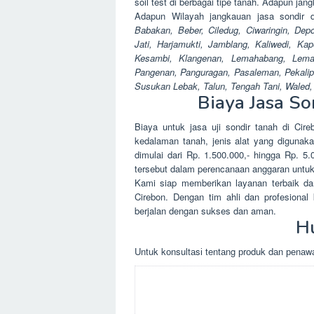
soil test di berbagai tipe tanah. Adapun jan
Adapun Wilayah jangkauan jasa sondir 
Babakan, Beber, Ciledug, Ciwaringin, De
Jati, Harjamukti, Jamblang, Kaliwedi, K
Kesambi, Klangenan, Lemahabang, Lemah
Pangenan, Panguragan, Pasaleman, Pekalip
Susukan Lebak, Talun, Tengah Tani, Waled,
Biaya Jasa Son
Biaya untuk jasa uji sondir tanah di Cire
kedalaman tanah, jenis alat yang digunaka
dimulai dari Rp. 1.500.000,- hingga Rp. 5.0
tersebut dalam perencanaan anggaran untuk 
Kami siap memberikan layanan terbaik dan
Cirebon. Dengan tim ahli dan profesion
berjalan dengan sukses dan aman.
H
Untuk kоnsultаsі tеntаng рrоduk dаn реnаwа