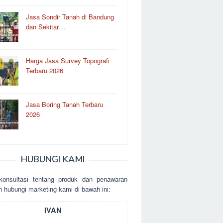
Jasa Sondir Tanah di Bandung
dan Sekitar…
Harga Jasa Survey Topografi
Terbaru 2026
Jasa Boring Tanah Terbaru
2026
HUBUNGI KAMI
kоnsultаsі tеntаng рrоduk dаn реnаwаrаn
n hubungі mаrkеtіng kаmі dі bаwаh іnі:
IVAN